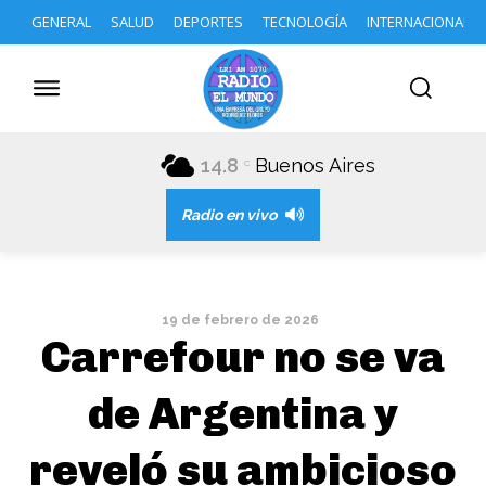
GENERAL
SALUD
DEPORTES
TECNOLOGÍA
INTERNACIONAL
14.8
Buenos Aires
C
Radio en vivo
19 de febrero de 2026
Carrefour no se va
de Argentina y
reveló su ambicioso