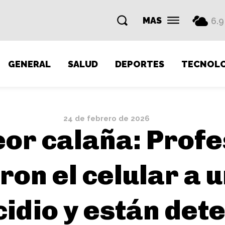
MAS
6.9
GENERAL
SALUD
DEPORTES
TECNOLO
24 de febrero de 2026
eor calaña: Profe
ron el celular a 
idio y están det