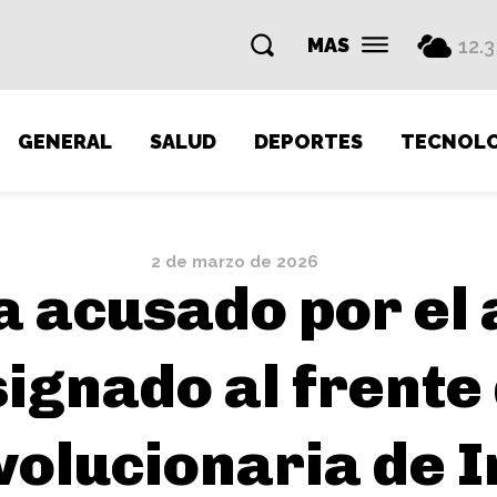
MAS
12.3
GENERAL
SALUD
DEPORTES
TECNOLO
2 de marzo de 2026
a acusado por el 
ignado al frente 
volucionaria de I