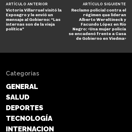
ARTÍCULO ANTERIOR
ARTÍCULO SIGUIENTE
Victoria Villarruel visitó la
Reclamo policial contra el
Expoagro y le envió un
régimen que lideran
mensaje al Gobierno: “Las
Alberto Wereltineck y
internas son de la vieja
Facundo López en Río
política”
Negro: «Una mujer policía
se encadenó frente a Casa
de Gobierno en Viedma»
Categorias
GENERAL
SALUD
DEPORTES
TECNOLOGÍA
INTERNACIONAL