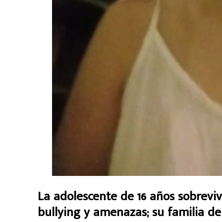
La adolescente de 16 años sobreviv
bullying y amenazas; su familia d