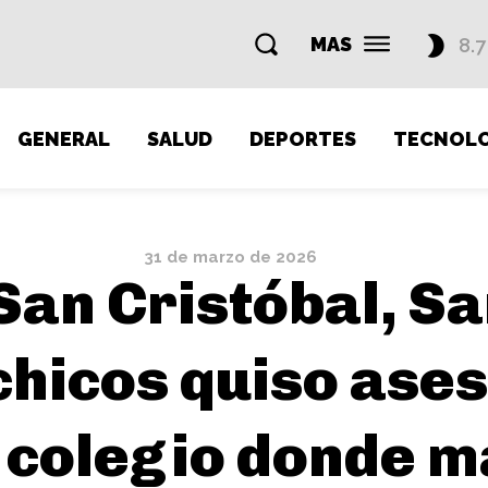
MAS
8.7
GENERAL
SALUD
DEPORTES
TECNOLO
31 de marzo de 2026
San Cristóbal, Sa
chicos quiso ases
 colegio donde m