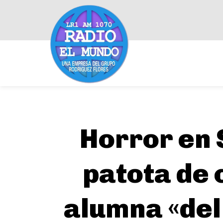
Horror en 
patota de 
alumna «del