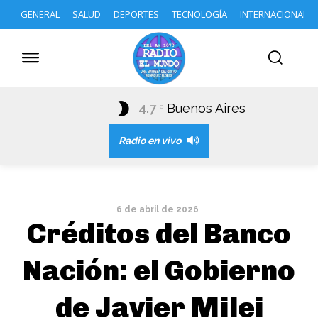
GENERAL
SALUD
DEPORTES
TECNOLOGÍA
INTERNACIONAL
4.7
Buenos Aires
C
Radio en vivo
6 de abril de 2026
Créditos del Banco
Nación: el Gobierno
de Javier Milei