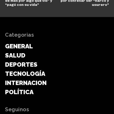
de más por algo que vio” y
por confesar ser “narco y
“pagó con su vida”
usurero”
Categorias
GENERAL
SALUD
DEPORTES
TECNOLOGÍA
INTERNACIONAL
POLÍTICA
Seguinos