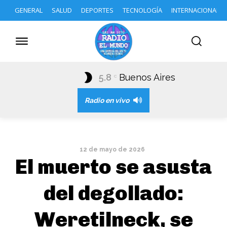
GENERAL
SALUD
DEPORTES
TECNOLOGÍA
INTERNACIONAL
5.8
Buenos Aires
C
Radio en vivo
12 de mayo de 2026
El muerto se asusta
del degollado:
Weretilneck, se