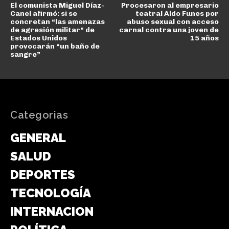
El comunista Miguel Díaz-
Procesaron al empresario
Canel afirmó: si se
teatral Aldo Funes por
concretan “las amenazas
abuso sexual con acceso
de agresión militar” de
carnal contra una joven de
Estados Unidos
15 años
provocarán “un baño de
sangre”
Categorias
GENERAL
SALUD
DEPORTES
TECNOLOGÍA
INTERNACIONAL