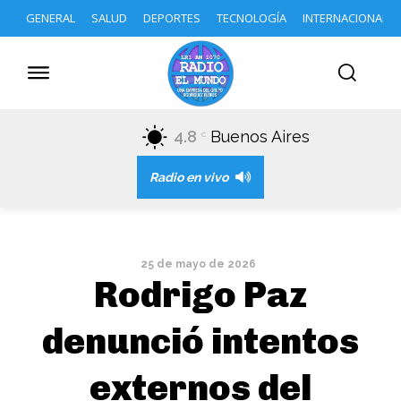
GENERAL
SALUD
DEPORTES
TECNOLOGÍA
INTERNACIONAL
4.8
Buenos Aires
C
Radio en vivo
25 de mayo de 2026
Rodrigo Paz
denunció intentos
externos del