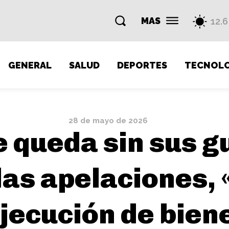
MAS
12.6
GENERAL
SALUD
DEPORTES
TECNOLO
28 de mayo de 2026
se queda sin sus g
as apelaciones, «
jecución de bien