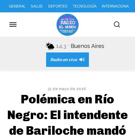
GENERAL
SALUD
DEPORTES
TECNOLOGÍA
INTERNACIONAL
14.3
Buenos Aires
C
Radio en vivo
31 de mayo de 2026
Polémica en Río
Negro: El intendente
de Bariloche mandó