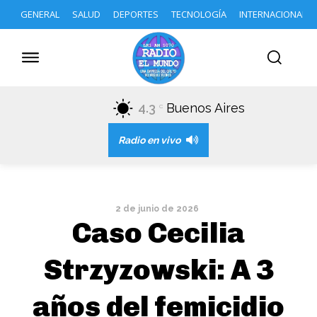
GENERAL
SALUD
DEPORTES
TECNOLOGÍA
INTERNACIONAL
4.3
Buenos Aires
C
Radio en vivo
2 de junio de 2026
Caso Cecilia
Strzyzowski: A 3
años del femicidio