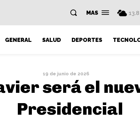
MAS
13.8
GENERAL
SALUD
DEPORTES
TECNOLO
19 de junio de 2026
avier será el nue
Presidencial