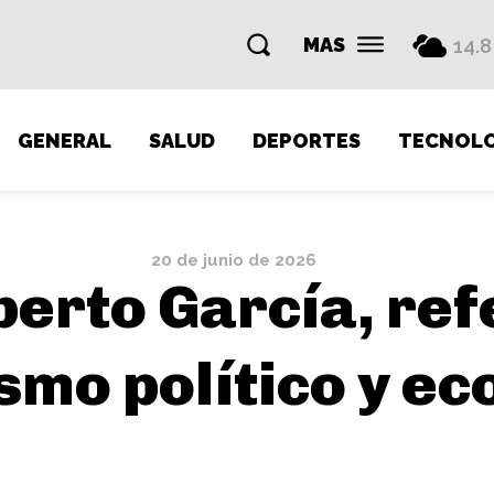
MAS
14.8
GENERAL
SALUD
DEPORTES
TECNOLO
20 de junio de 2026
erto García, ref
smo político y e