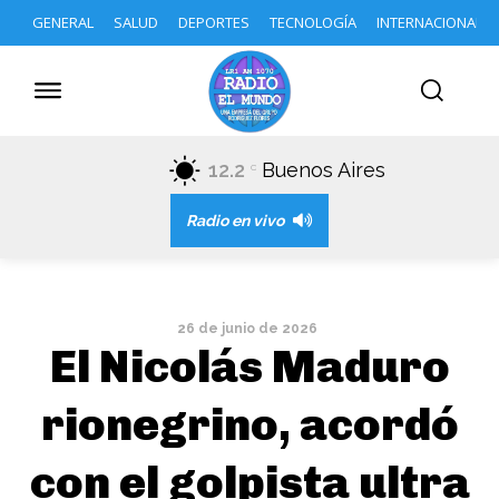
GENERAL
SALUD
DEPORTES
TECNOLOGÍA
INTERNACIONAL
12.2
Buenos Aires
C
Radio en vivo
26 de junio de 2026
El Nicolás Maduro
rionegrino, acordó
con el golpista ultra