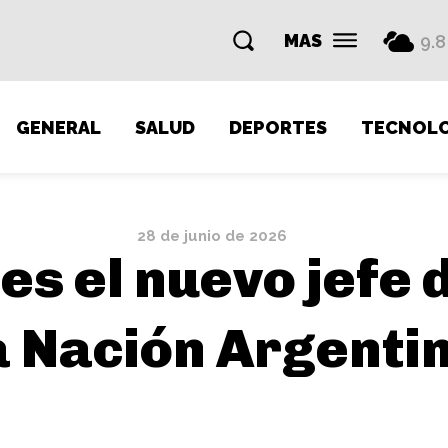
MAS
9.8
GENERAL
SALUD
DEPORTES
TECNOLO
28 de junio de 2026
 es el nuevo jefe
a Nación Argenti