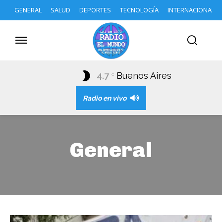
GENERAL
SALUD
DEPORTES
TECNOLOGÍA
INTERNACIONAL
4.7
Buenos Aires
C
Radio en vivo
General