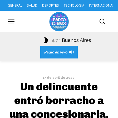
GENERAL
SALUD
DEPORTES
TECNOLOGÍA
INTERNACIONAL
4.7
Buenos Aires
C
Radio en vivo
17 de abril de 2022
Un delincuente
entró borracho a
una concesionaria,