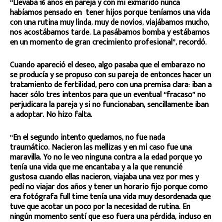
“Llevaba 16 años en pareja y con mi exmarido nunca
habíamos pensado en tener hijos porque teníamos una vida
con una rutina muy linda, muy de novios, viajábamos mucho,
nos acostábamos tarde. La pasábamos bomba y estábamos
en un momento de gran crecimiento profesional”, recordó.
Cuando apareció el deseo, algo pasaba que el embarazo no
se producía y se propuso con su pareja de entonces hacer un
tratamiento de fertilidad, pero con una premisa clara: iban a
hacer sólo tres intentos para que un eventual “fracaso” no
perjudicara la pareja y si no funcionaban, sencillamente iban
a adoptar. No hizo falta.
“En el segundo intento quedamos, no fue nada
traumático. Nacieron las mellizas y en mi caso fue una
maravilla. Yo no le veo ninguna contra a la edad porque yo
tenía una vida que me encantaba y a la que renuncié
gustosa cuando ellas nacieron, viajaba una vez por mes y
pedí no viajar dos años y tener un horario fijo porque como
era fotógrafa full time tenía una vida muy desordenada que
tuve que acotar un poco por la necesidad de rutina. En
ningún momento sentí que eso fuera una pérdida, incluso en