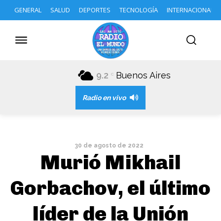
GENERAL
SALUD
DEPORTES
TECNOLOGÍA
INTERNACIONAL
9.2
Buenos Aires
C
Radio en vivo
30 de agosto de 2022
Murió Mikhail
Gorbachov, el último
líder de la Unión