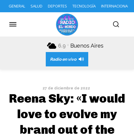
GENERAL
SALUD
DEPORTES
TECNOLOGÍA
INTERNACIONAL
6.9
Buenos Aires
C
Radio en vivo
27 de diciembre de 2022
Reena Sky: «I would
love to evolve my
brand out of the