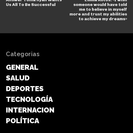
Us All To Be Successful
someone would have told
me to believe in myself
more and trust my abilities
to achieve my dreams»
Categorias
GENERAL
SALUD
DEPORTES
TECNOLOGÍA
INTERNACIONAL
POLÍTICA