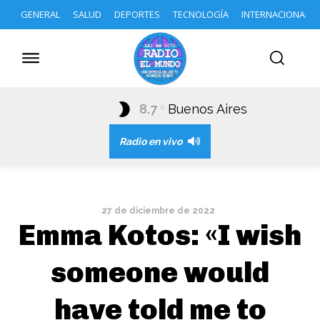
GENERAL
SALUD
DEPORTES
TECNOLOGÍA
INTERNACIONAL
8.7
Buenos Aires
C
Radio en vivo
27 de diciembre de 2022
Emma Kotos: «I wish
someone would
have told me to