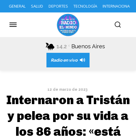
GENERAL
SALUD
DEPORTES
TECNOLOGÍA
INTERNACIONAL
14.2
Buenos Aires
C
Radio en vivo
12 de marzo de 2023
Internaron a Tristán
y pelea por su vida a
los 86 años: «está