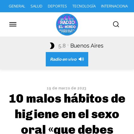
GENERAL
SALUD
DEPORTES
TECNOLOGÍA
INTERNACIONAL
5.8
Buenos Aires
C
Radio en vivo
19 de marzo de 2023
10 malos hábitos de
higiene en el sexo
oral «que debes