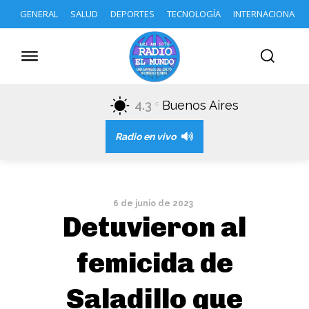
GENERAL
SALUD
DEPORTES
TECNOLOGÍA
INTERNACIONAL
4.3
Buenos Aires
C
Radio en vivo
6 de junio de 2023
Detuvieron al
femicida de
Saladillo que