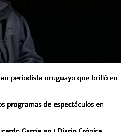
ran periodista uruguayo que brilló en
los programas de espectáculos en
ardo García en ( Diario Crónica,