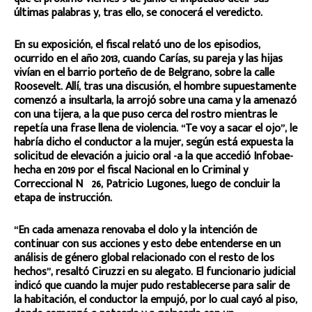
últimas palabras y, tras ello, se conocerá el veredicto.
En su exposición, el fiscal relató uno de los episodios,
ocurrido en el año 2013, cuando Carías, su pareja y las hijas
vivían en el barrio porteño de de Belgrano, sobre la calle
Roosevelt. Allí, tras una discusión, el hombre supuestamente
comenzó a insultarla, la arrojó sobre una cama y la amenazó
con una tijera, a la que puso cerca del rostro mientras le
repetía una frase llena de violencia. “Te voy a sacar el ojo”, le
habría dicho el conductor a la mujer, según está expuesta la
solicitud de elevación a juicio oral -a la que accedió Infobae-
hecha en 2019 por el fiscal Nacional en lo Criminal y
Correccional Nº26, Patricio Lugones, luego de concluir la
etapa de instrucción.
“En cada amenaza renovaba el dolo y la intención de
continuar con sus acciones y esto debe entenderse en un
análisis de género global relacionado con el resto de los
hechos”, resaltó Ciruzzi en su alegato. El funcionario judicial
indicó que cuando la mujer pudo restablecerse para salir de
la habitación, el conductor la empujó, por lo cual cayó al piso,