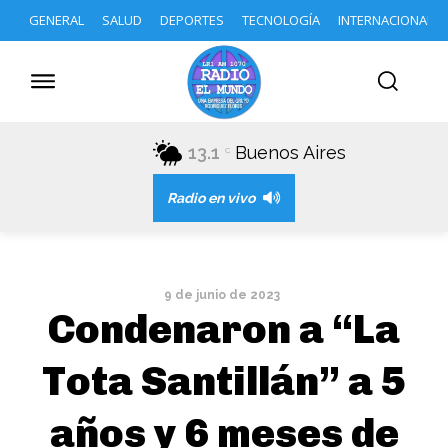
GENERAL
SALUD
DEPORTES
TECNOLOGÍA
INTERNACIONAL
13.1
Buenos Aires
C
Radio en vivo
9 de junio de 2023
Condenaron a “La
Tota Santillán” a 5
años y 6 meses de