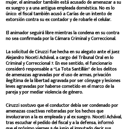
mujer, el animador también está acusado de amenazar a su
ex suegro y a una antigua empleada doméstica. No es lo
único: el fiscal también acusó a Carías de un intento de
extorsión contra su ex contador y de robarle el celular.
El animador seguirá libre mientras la condena en su contra
no sea confirmada por la Cámara Criminal y Correccional.
La solicitud de Ciruzzi fue hecha en su alegato ante el juez
Alejandro Noceti Achával, a cargo del Tribunal Oral en lo
Criminal y Correccional 7. En ese sentido, el funcionario
consideró responsable a “La Tota Santillán” de los delitos
de amenazas agravadas por el uso de armas, privación
ilegítima de la libertad agravada por ser cónyuge y lesiones
leves agravadas por haberse cometido en el marco de la
pareja y por mediar violencia de género.
Ciruzzi sostuvo que el conductor debía ser condenado por
amenazas coactivas reiteradas por los hechos que
involucraron a la ex empleada y al ex suegro. Noceti Achával,
tras escuchar el pedido del fiscal y a la defensa, informó
que el próximo viernes 9 de junio el imputado decir sus