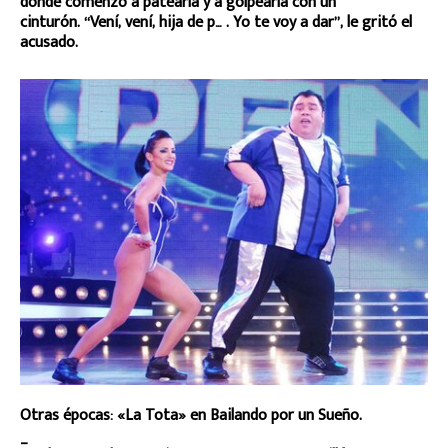
donde comenzó a patearla y a golpearla con un
cinturón. “Vení, vení, hija de p… . Yo te voy a dar”, le gritó el
acusado.
Otras épocas: «La Tota» en Bailando por un Sueño.
_