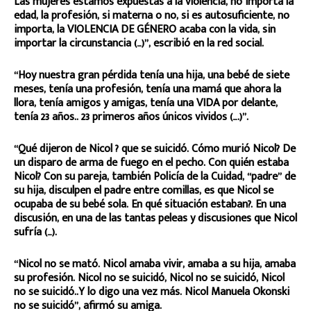
Las mujeres estamos expuestas a la violencia, no importa la
edad, la profesión, si materna o no, si es autosuficiente, no
importa, la VIOLENCIA DE GÉNERO acaba con la vida, sin
importar la circunstancia (…)”, escribió en la red social.
“Hoy nuestra gran pérdida tenía una hija, una bebé de siete
meses, tenía una profesión, tenía una mamá que ahora la
llora, tenía amigos y amigas, tenía una VIDA por delante,
tenía 23 años.. 23 primeros años únicos vividos (….)”.
“Qué dijeron de Nicol ? que se suicidó. Cómo murió Nicol? De
un disparo de arma de fuego en el pecho. Con quién estaba
Nicol? Con su pareja, también Policía de la Cuidad, “padre” de
su hija, disculpen el padre entre comillas, es que Nicol se
ocupaba de su bebé sola. En qué situación estaban?. En una
discusión, en una de las tantas peleas y discusiones que Nicol
sufría (…).
“Nicol no se mató. Nicol amaba vivir, amaba a su hija, amaba
su profesión. Nicol no se suicidó, Nicol no se suicidó, Nicol
no se suicidó..Y lo digo una vez más. Nicol Manuela Okonski
no se suicidó”, afirmó su amiga.