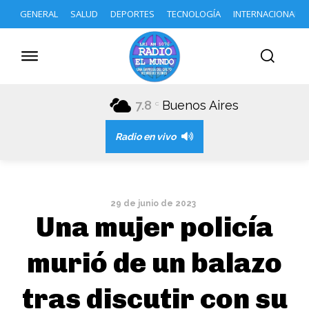
GENERAL
SALUD
DEPORTES
TECNOLOGÍA
INTERNACIONAL
7.8
Buenos Aires
C
Radio en vivo
29 de junio de 2023
Una mujer policía
murió de un balazo
tras discutir con su