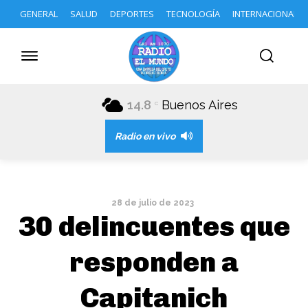
GENERAL
SALUD
DEPORTES
TECNOLOGÍA
INTERNACIONAL
14.8
Buenos Aires
C
Radio en vivo
28 de julio de 2023
30 delincuentes que
responden a
Capitanich