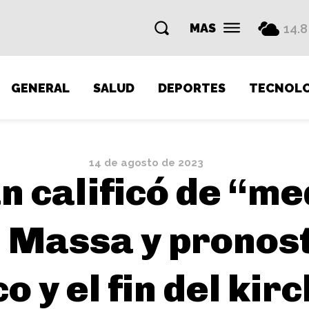
MAS
14.8
GENERAL
SALUD
DEPORTES
TECNOLO
14 de agosto de 2023
 calificó de “me
e Massa y pronost
 y el fin del ki