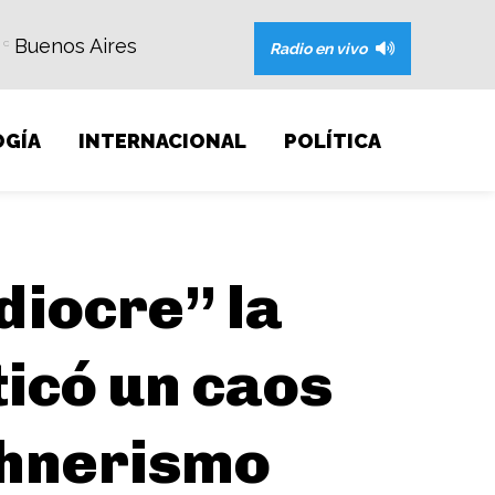
Buenos Aires
C
Radio en vivo
GÍA
INTERNACIONAL
POLÍTICA
diocre” la
icó un caos
rchnerismo