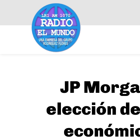
JP Morgan
elección d
económico