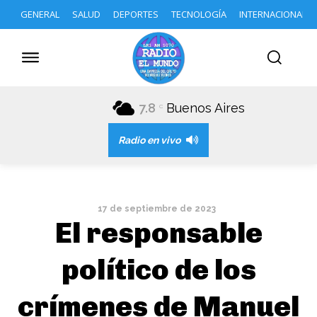
GENERAL
SALUD
DEPORTES
TECNOLOGÍA
INTERNACIONAL
7.8
Buenos Aires
C
Radio en vivo
17 de septiembre de 2023
El responsable
político de los
crímenes de Manuel