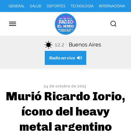
GENERAL
SALUD
DEPORTES
TECNOLOGÍA
INTERNACIONAL
12.2
Buenos Aires
C
Radio en vivo
24 de octubre de 2023
Murió Ricardo Iorio,
ícono del heavy
metal argentino