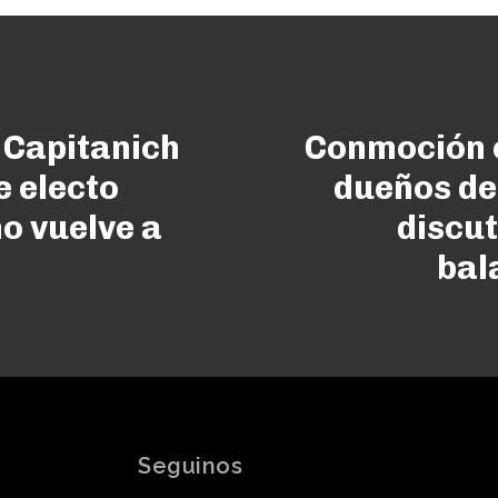
 Capitanich
Conmoción 
e electo
dueños de
mo vuelve a
discut
bal
Seguinos