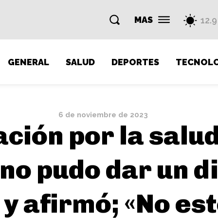
MAS
12.9
GENERAL
SALUD
DEPORTES
TECNOLO
6 de noviembre de 2023
ción por la salud
«no pudo dar un d
 y afirmó; «No est