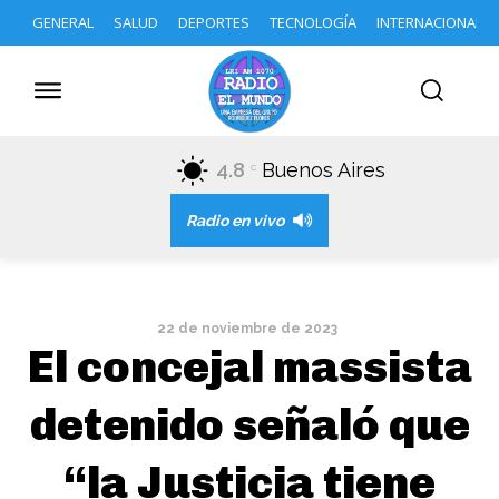
GENERAL
SALUD
DEPORTES
TECNOLOGÍA
INTERNACIONAL
4.8
Buenos Aires
C
Radio en vivo
22 de noviembre de 2023
El concejal massista
detenido señaló que
“la Justicia tiene