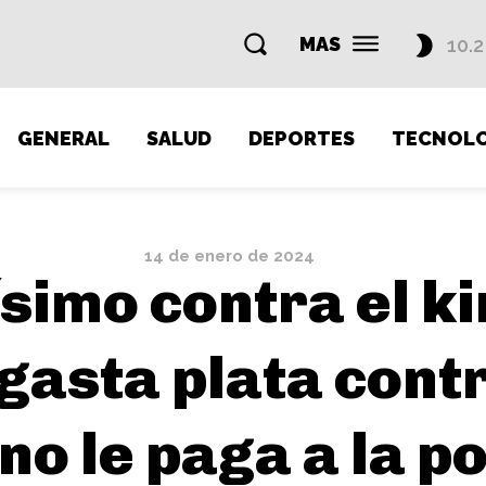
MAS
10.2
GENERAL
SALUD
DEPORTES
TECNOLO
14 de enero de 2024
ísimo contra el k
 gasta plata cont
no le paga a la po