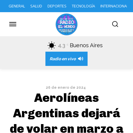
GENERAL
SALUD
DEPORTES
TECNOLOGÍA
INTERNACIONAL
4.3
Buenos Aires
C
Radio en vivo
26 de enero de 2024
Aerolíneas
Argentinas dejará
de volar en marzo a