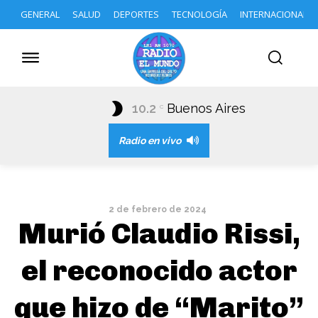
GENERAL
SALUD
DEPORTES
TECNOLOGÍA
INTERNACIONAL
10.2
Buenos Aires
C
Radio en vivo
2 de febrero de 2024
Murió Claudio Rissi,
el reconocido actor
que hizo de “Marito”