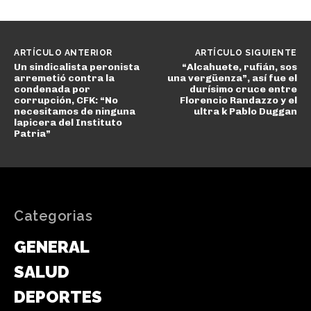
ARTÍCULO ANTERIOR
ARTÍCULO SIGUIENTE
Un sindicalista peronista
“Alcahuete, rufián, sos
arremetió contra la
una vergüenza”, así fue el
condenada por
durísimo cruce entre
corrupción, CFK: “No
Florencio Randazzo y el
necesitamos de ninguna
ultra k Pablo Duggan
lapicera del Instituto
Patria”
Categorias
GENERAL
SALUD
DEPORTES