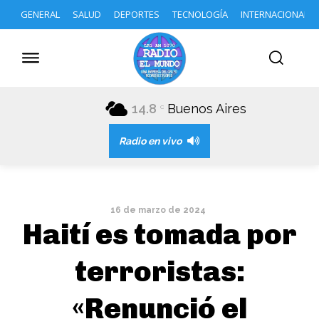
GENERAL
SALUD
DEPORTES
TECNOLOGÍA
INTERNACIONAL
14.8
Buenos Aires
C
Radio en vivo
16 de marzo de 2024
Haití es tomada por
terroristas:
«Renunció el