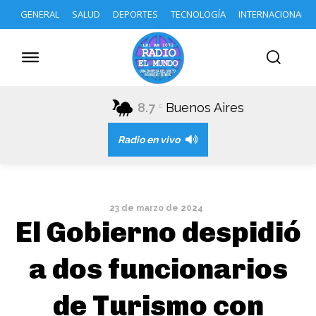
GENERAL
SALUD
DEPORTES
TECNOLOGÍA
INTERNACIONAL
8.7
Buenos Aires
C
Radio en vivo
23 de marzo de 2024
El Gobierno despidió
a dos funcionarios
de Turismo con