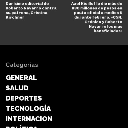
Durísimo editorial de
Axel Kicillof le dio más de
Roberto Navarro contra
880 millones de pesos en
su patrona, Cristina
pauta oficial a medios K
Kirchner
durante febrero, «C5N,
Crónica y Roberto
Navarro los mas
beneficiados»
Categorias
GENERAL
SALUD
DEPORTES
TECNOLOGÍA
INTERNACIONAL