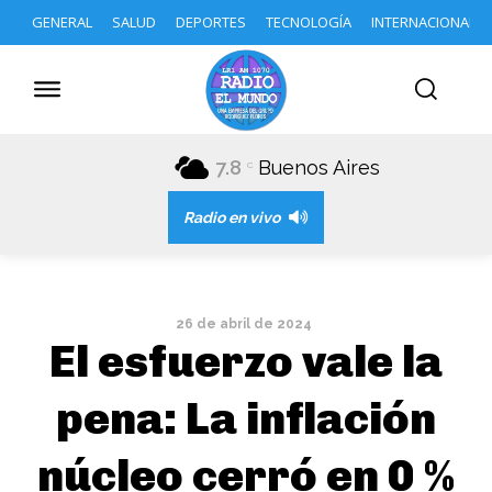
GENERAL
SALUD
DEPORTES
TECNOLOGÍA
INTERNACIONAL
7.8
Buenos Aires
C
Radio en vivo
26 de abril de 2024
El esfuerzo vale la
pena: La inflación
núcleo cerró en 0 %