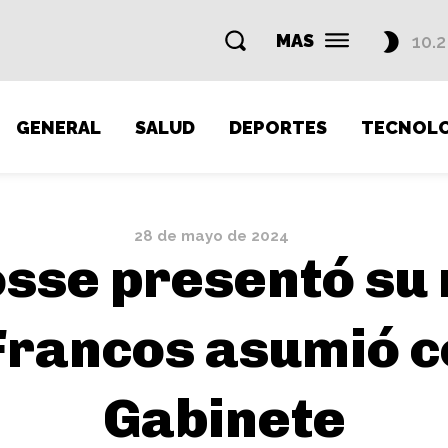
MAS
10.2
GENERAL
SALUD
DEPORTES
TECNOLO
28 de mayo de 2024
osse presentó su 
Francos asumió c
Gabinete