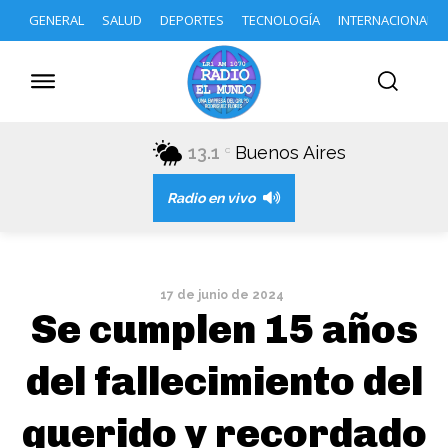
GENERAL
SALUD
DEPORTES
TECNOLOGÍA
INTERNACIONAL
13.1
Buenos Aires
C
Radio en vivo
17 de junio de 2024
Se cumplen 15 años
del fallecimiento del
querido y recordado