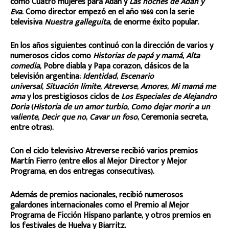
como Cuatro mujeres para Adán y
Las noches de Adán y
Eva
. Como director empezó en el año 1969 con la serie
televisiva
Nuestra galleguita
, de enorme éxito popular.
En los años siguientes continuó con la dirección de varios y
numerosos ciclos como
Historias de papá y mamá
,
Alta
comedia
, Pobre diabla y Papa corazon
, clásicos de la
televisión argentina;
Identidad
,
Escenario
universal
,
Situación límite
,
Atreverse
,
Amores
,
Mi mamá me
ama
y los prestigiosos ciclos de
Los Especiales de Alejandro
Doria
(
Historia de un amor turbio
,
Como dejar morir a un
valiente
,
Decir que no
,
Cavar un foso
, Ceremonia secreta,
entre otras).
Con el ciclo televisivo Atreverse recibió varios premios
Martín Fierro (entre ellos al Mejor Director y Mejor
Programa, en dos entregas consecutivas).
Además de premios nacionales, recibió numerosos
galardones internacionales como el Premio al Mejor
Programa de Ficción Hispano parlante, y otros premios en
los festivales de Huelva y Biarritz.