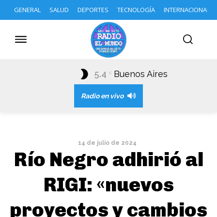
GENERAL
SALUD
DEPORTES
TECNOLOGÍA
INTERNACIONAL
5.4
Buenos Aires
C
Radio en vivo
14 de julio de 2024
Río Negro adhirió al
RIGI: «nuevos
proyectos y cambios