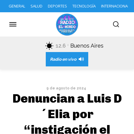
GENERAL
SALUD
DEPORTES
TECNOLOGÍA
INTERNACIONAL
12.6
Buenos Aires
C
Radio en vivo
9 de agosto de 2024
Denuncian a Luis D
´Elia por
“instigación el