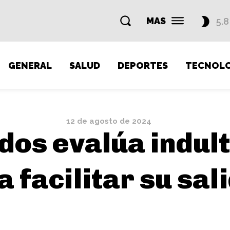
MAS
5.8
GENERAL
SALUD
DEPORTES
TECNOLO
12 de agosto de 2024
dos evalúa indult
facilitar su sal