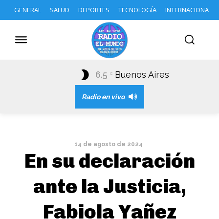
GENERAL
SALUD
DEPORTES
TECNOLOGÍA
INTERNACIONAL
6.5
Buenos Aires
C
Radio en vivo
14 de agosto de 2024
En su declaración
ante la Justicia,
Fabiola Yañez