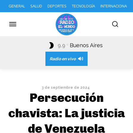
GENERAL
SALUD
DEPORTES
TECNOLOGÍA
INTERNACIONAL
9.9
Buenos Aires
C
Radio en vivo
3 de septiembre de 2024
Persecución
chavista: La justicia
de Venezuela