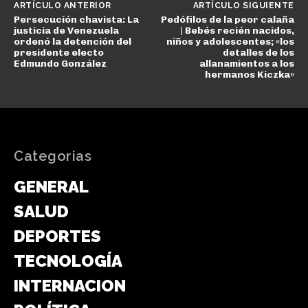
ARTÍCULO ANTERIOR
ARTÍCULO SIGUIENTE
Persecución chavista: La
Pedófilos de la peor calaña
justicia de Venezuela
| Bebés recién nacidos,
ordenó la detención del
niños y adolescentes; «los
presidente electo
detalles de los
Edmundo González
allanamientos a los
hermanos Kiczka»
Categorias
GENERAL
SALUD
DEPORTES
TECNOLOGÍA
INTERNACIONAL