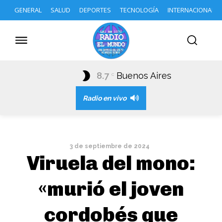
GENERAL
SALUD
DEPORTES
TECNOLOGÍA
INTERNACIONAL
8.7
Buenos Aires
C
Radio en vivo
3 de septiembre de 2024
Viruela del mono:
«murió el joven
cordobés que