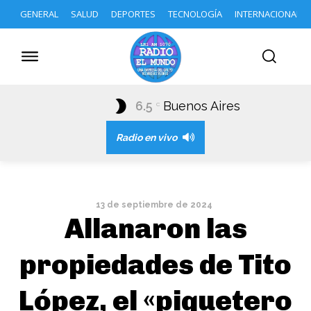
GENERAL
SALUD
DEPORTES
TECNOLOGÍA
INTERNACIONAL
6.5
Buenos Aires
C
Radio en vivo
13 de septiembre de 2024
Allanaron las
propiedades de Tito
López, el «piquetero